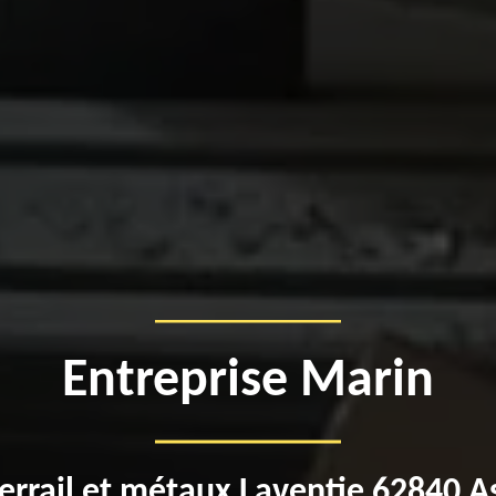
Entreprise Marin
errail et métaux Laventie 62840 