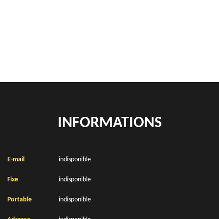
location de benne déchets verts Le Sars 62450
Location de bennes à gravats Le Sars 62450
INFORMATIONS
E-mail
indisponible
Fixe
indisponible
Portable
indisponible