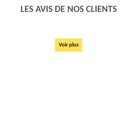
LES AVIS DE NOS CLIENTS
Voir plus
AUTRES SERVICES
Mise à disposition de bennes Lignereuil 62810
Tarif Location Benne Lignereuil 62810
Location de benne Lignereuil 62810
Ferrailleur Lignereuil 62810
Démontage de hangars Lignereuil 62810