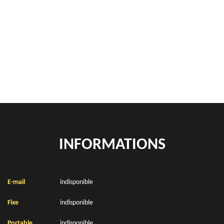
Rachat de véhicules Lignereuil 62810
location de benne déchets verts Lignereuil 62810
Location de bennes à gravats Lignereuil 62810
INFORMATIONS
E-mail
indisponible
Fixe
indisponible
Portable
indisponible