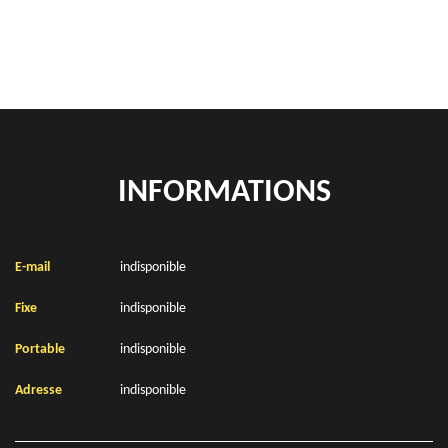
Location de bennes à gravats Neufchatel Hardelot 62152
INFORMATIONS
E-mail
indisponible
Fixe
indisponible
Portable
indisponible
Adresse
indisponible