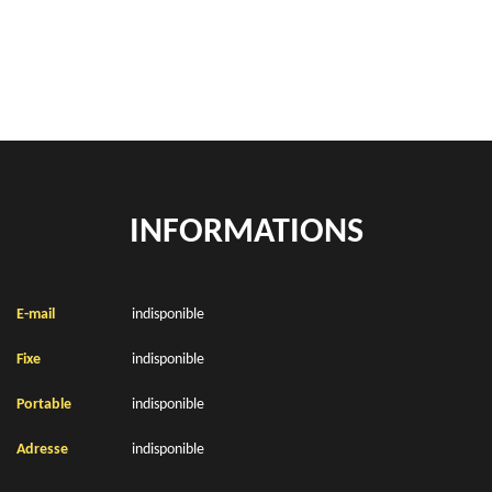
Location de bennes à gravats Pont D Ardres 62610
INFORMATIONS
E-mail
indisponible
Fixe
indisponible
Portable
indisponible
Adresse
indisponible