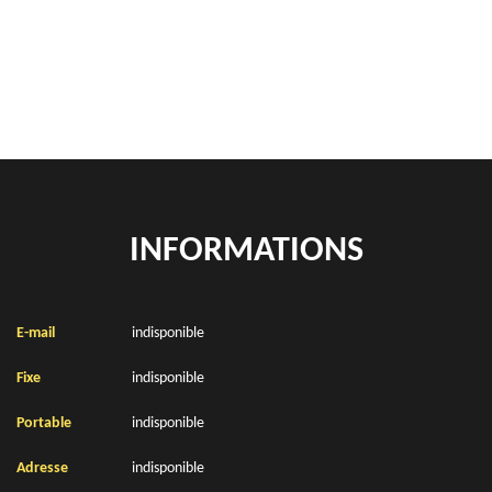
location de benne déchets verts Rely 62120
Location de bennes à gravats Rely 62120
INFORMATIONS
E-mail
indisponible
Fixe
indisponible
Portable
indisponible
Adresse
indisponible