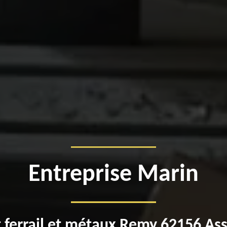
Entreprise Marin
 ferrail et métaux Remy 62156 As