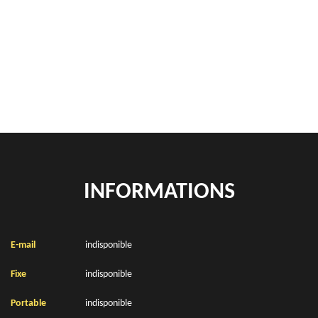
Rachat de véhicules Roclincourt 62223
location de benne déchets verts Roclincourt 62223
Location de bennes à gravats Roclincourt 62223
INFORMATIONS
E-mail
indisponible
Fixe
indisponible
Portable
indisponible