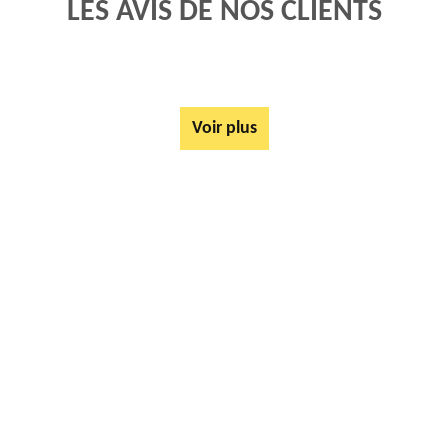
LES AVIS DE NOS CLIENTS
Voir plus
AUTRES SERVICES
Mise à disposition de bennes Roclincourt 62223
Tarif Location Benne Roclincourt 62223
Location de benne Roclincourt 62223
Ferrailleur Roclincourt 62223
Démontage de hangars Roclincourt 62223