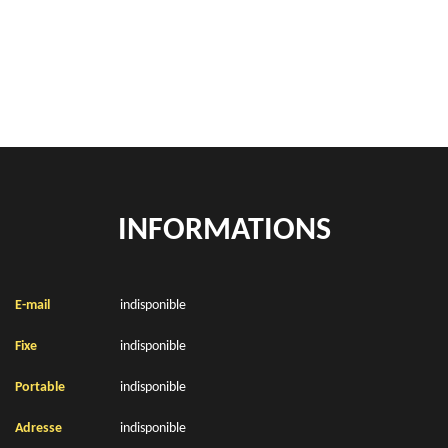
location de benne déchets verts Rocquigny 62450
Location de bennes à gravats Rocquigny 62450
INFORMATIONS
E-mail
indisponible
Fixe
indisponible
Portable
indisponible
Adresse
indisponible