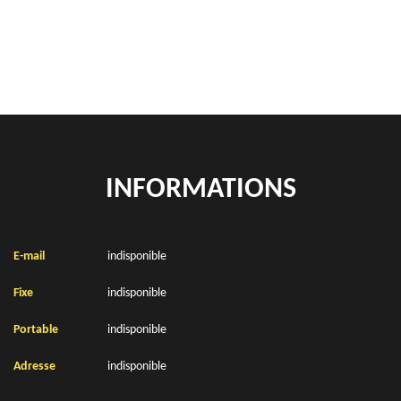
Location de bennes à gravats Sailly Au Bois 62111
INFORMATIONS
E-mail
indisponible
Fixe
indisponible
Portable
indisponible
Adresse
indisponible