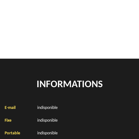
Rachat de véhicules Sailly Sur La Lys 62840
location de benne déchets verts Sailly Sur La Lys 62840
Location de bennes à gravats Sailly Sur La Lys 62840
INFORMATIONS
E-mail
indisponible
Fixe
indisponible
Portable
indisponible