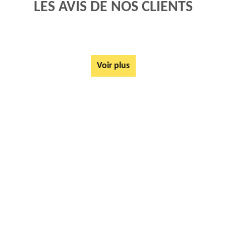
LES AVIS DE NOS CLIENTS
Voir plus
AUTRES SERVICES
Mise à disposition de bennes Sailly Sur La Lys 62840
Tarif Location Benne Sailly Sur La Lys 62840
Location de benne Sailly Sur La Lys 62840
Ferrailleur Sailly Sur La Lys 62840
Démontage de hangars Sailly Sur La Lys 62840