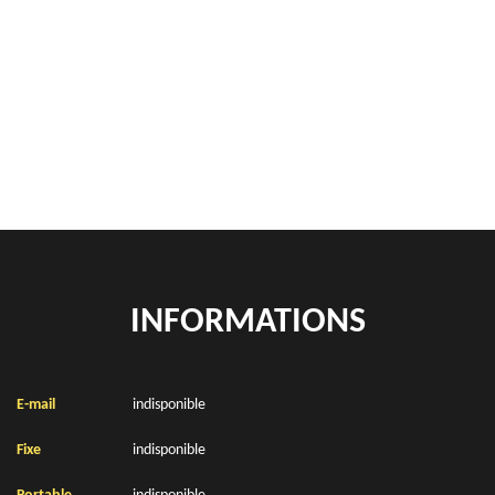
Rachat de véhicules Saint Laurent Blangy 62223
location de benne déchets verts Saint Laurent Blangy 62223
Location de bennes à gravats Saint Laurent Blangy 62223
INFORMATIONS
E-mail
indisponible
Fixe
indisponible