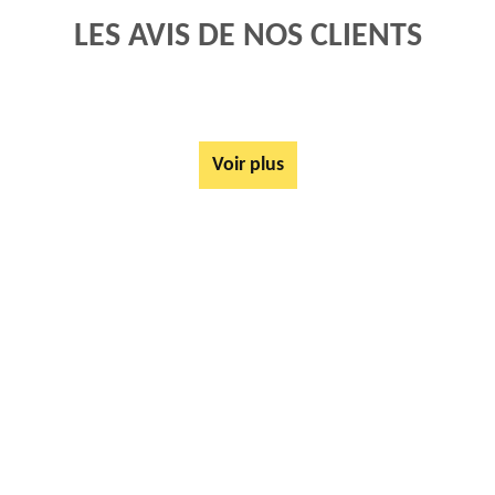
LES AVIS DE NOS CLIENTS
Voir plus
AUTRES SERVICES
Mise à disposition de bennes Saint Laurent Blangy 62223
Tarif Location Benne Saint Laurent Blangy 62223
Location de benne Saint Laurent Blangy 62223
Ferrailleur Saint Laurent Blangy 62223
Démontage de hangars Saint Laurent Blangy 62223