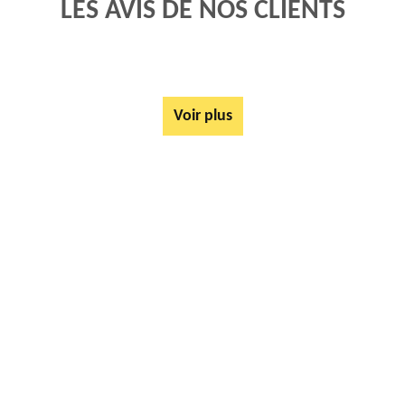
LES AVIS DE NOS CLIENTS
Voir plus
AUTRES SERVICES
Mise à disposition de bennes Saint Tricat 62185
Tarif Location Benne Saint Tricat 62185
Location de benne Saint Tricat 62185
Ferrailleur Saint Tricat 62185
Démontage de hangars Saint Tricat 62185