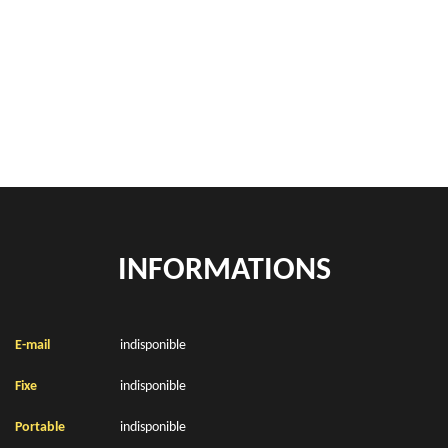
Rachat de véhicules Saint Tricat 62185
location de benne déchets verts Saint Tricat 62185
Location de bennes à gravats Saint Tricat 62185
INFORMATIONS
E-mail
indisponible
Fixe
indisponible
Portable
indisponible