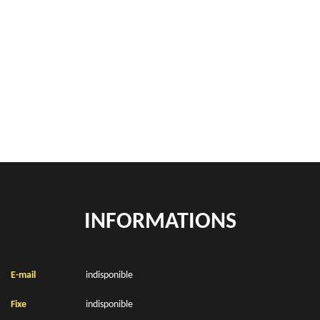
Démontage de hangars Sallaumines 62430
Rachat de véhicules Sallaumines 62430
location de benne déchets verts Sallaumines 62430
Location de bennes à gravats Sallaumines 62430
INFORMATIONS
E-mail
indisponible
Fixe
indisponible