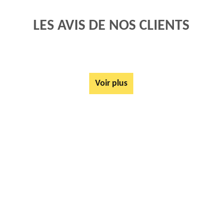
LES AVIS DE NOS CLIENTS
Voir plus
AUTRES SERVICES
Mise à disposition de bennes Sallaumines 62430
Tarif Location Benne Sallaumines 62430
Location de benne Sallaumines 62430
Ferrailleur Sallaumines 62430