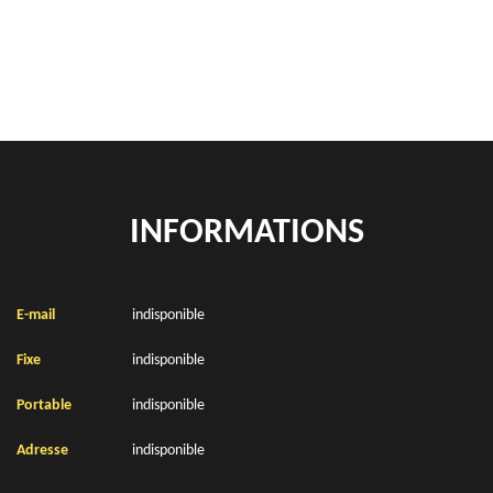
Location de bennes à gravats Vieille Eglise 62162
INFORMATIONS
E-mail
indisponible
Fixe
indisponible
Portable
indisponible
Adresse
indisponible