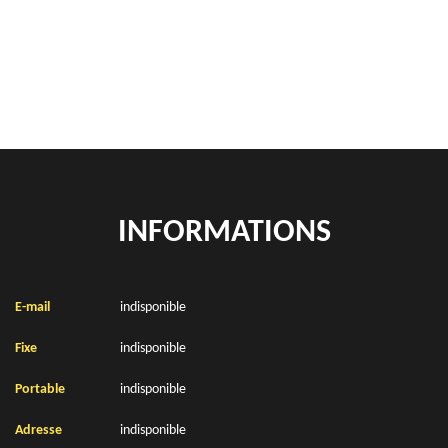
location de benne déchets verts Wacquinghen 62250
Location de bennes à gravats Wacquinghen 62250
INFORMATIONS
E-mail
indisponible
Fixe
indisponible
Portable
indisponible
Adresse
indisponible