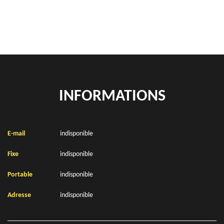
Location de bennes à gravats Wailly Beaucamp 62170
INFORMATIONS
E-mail
indisponible
Fixe
indisponible
Portable
indisponible
Adresse
indisponible