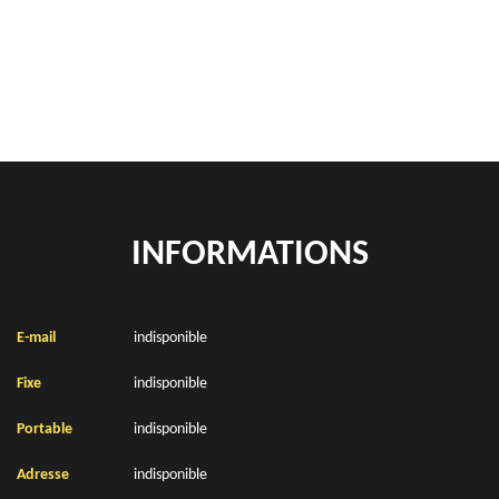
location de benne déchets verts Ytres 62124
Location de bennes à gravats Ytres 62124
INFORMATIONS
E-mail
indisponible
Fixe
indisponible
Portable
indisponible
Adresse
indisponible