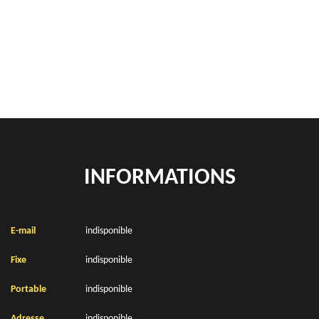
location de benne déchets verts Landrethun Le Nord 62250
Location de bennes à gravats Landrethun Le Nord 62250
INFORMATIONS
E-mail
indisponible
Fixe
indisponible
Portable
indisponible
Adresse
indisponible