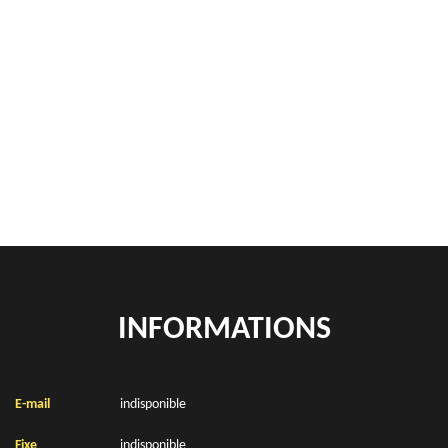
Ferrailleur Frencq 62630
Rachat de véhicules Frencq 62630
location de benne déchets verts Frencq 62630
Location de bennes à gravats Frencq 62630
INFORMATIONS
E-mail
indisponible
Fixe
indisponible