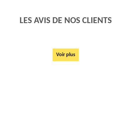
LES AVIS DE NOS CLIENTS
Voir plus
AUTRES SERVICES
Rachat ferrail et métaux Frencq 62630
Mise à disposition de bennes Frencq 62630
Tarif Location Benne Frencq 62630
Location de benne Frencq 62630