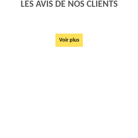
LES AVIS DE NOS CLIENTS
Voir plus
AUTRES SERVICES
Rachat ferrail et métaux Frencq 62630
Mise à disposition de bennes Frencq 62630
Location de benne Frencq 62630
Ferrailleur Frencq 62630
Démontage de hangars Frencq 62630