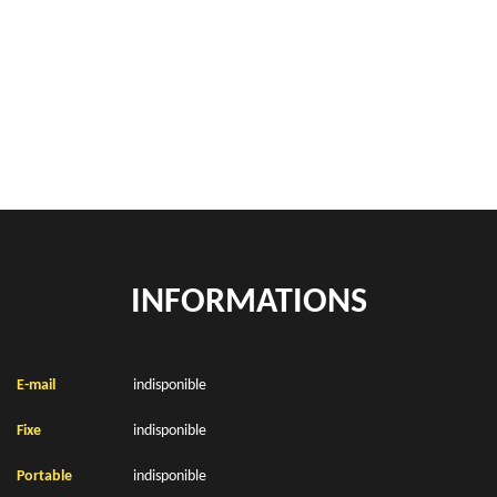
Rachat de véhicules Frencq 62630
location de benne déchets verts Frencq 62630
Location de bennes à gravats Frencq 62630
INFORMATIONS
E-mail
indisponible
Fixe
indisponible
Portable
indisponible