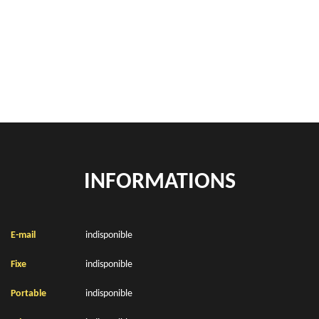
location de benne déchets verts Gomiecourt 62121
Location de bennes à gravats Gomiecourt 62121
INFORMATIONS
E-mail
indisponible
Fixe
indisponible
Portable
indisponible