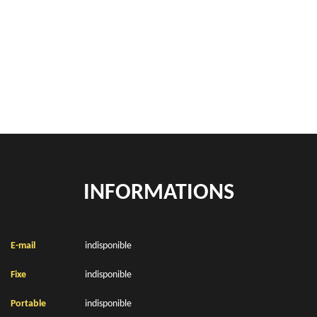
Rachat de véhicules Gomiecourt 62121
location de benne déchets verts Gomiecourt 62121
Location de bennes à gravats Gomiecourt 62121
INFORMATIONS
E-mail
indisponible
Fixe
indisponible
Portable
indisponible