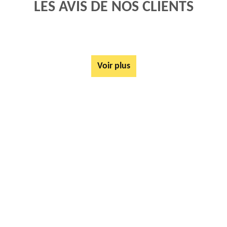
LES AVIS DE NOS CLIENTS
Voir plus
AUTRES SERVICES
Mise à disposition de bennes Gomiecourt 62121
Tarif Location Benne Gomiecourt 62121
Location de benne Gomiecourt 62121
Ferrailleur Gomiecourt 62121
Démontage de hangars Gomiecourt 62121