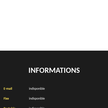
Rachat de véhicules Houvin Houvigneul 62270
location de benne déchets verts Houvin Houvigneul 62270
Location de bennes à gravats Houvin Houvigneul 62270
INFORMATIONS
E-mail
indisponible
Fixe
indisponible