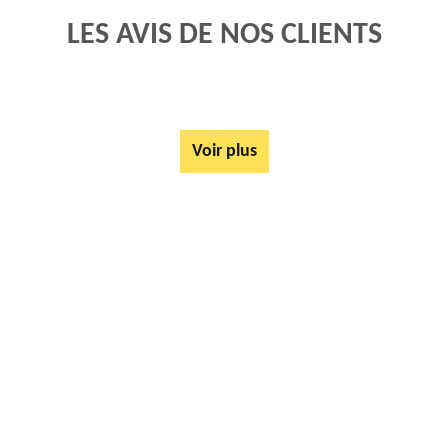
LES AVIS DE NOS CLIENTS
Voir plus
AUTRES SERVICES
Rachat ferrail et métaux Houvin Houvigneul 62270
Mise à disposition de bennes Houvin Houvigneul 62270
Tarif Location Benne Houvin Houvigneul 62270
Ferrailleur Houvin Houvigneul 62270
Démontage de hangars Houvin Houvigneul 62270