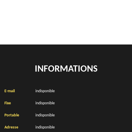
location de benne déchets verts Houvin Houvigneul 62270
Location de bennes à gravats Houvin Houvigneul 62270
INFORMATIONS
E-mail
indisponible
Fixe
indisponible
Portable
indisponible
Adresse
indisponible