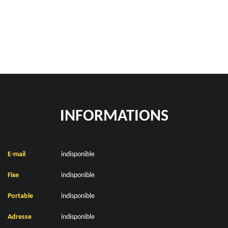
Rachat de véhicules Regnauville 62140
location de benne déchets verts Regnauville 62140
INFORMATIONS
E-mail
indisponible
Fixe
indisponible
Portable
indisponible
Adresse
indisponible