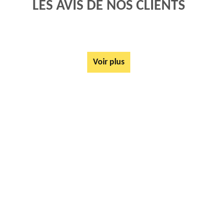
LES AVIS DE NOS CLIENTS
Voir plus
AUTRES SERVICES
Rachat ferrail et métaux Amplier 62760
Tarif Location Benne Amplier 62760
Location de benne Amplier 62760
Ferrailleur Amplier 62760
Démontage de hangars Amplier 62760