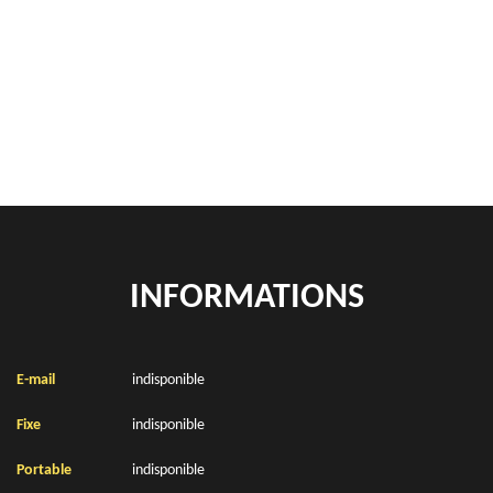
Rachat de véhicules Amplier 62760
location de benne déchets verts Amplier 62760
Location de bennes à gravats Amplier 62760
INFORMATIONS
E-mail
indisponible
Fixe
indisponible
Portable
indisponible