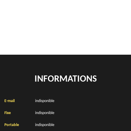
Rachat de véhicules Amplier 62760
location de benne déchets verts Amplier 62760
Location de bennes à gravats Amplier 62760
INFORMATIONS
E-mail
indisponible
Fixe
indisponible
Portable
indisponible