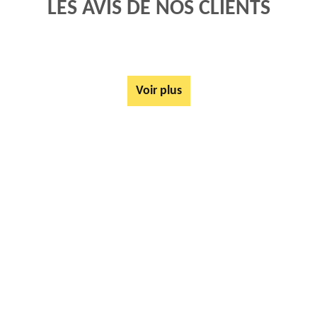
LES AVIS DE NOS CLIENTS
Voir plus
AUTRES SERVICES
Mise à disposition de bennes Amplier 62760
Tarif Location Benne Amplier 62760
Location de benne Amplier 62760
Ferrailleur Amplier 62760
Démontage de hangars Amplier 62760