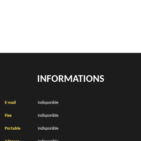
location de benne déchets verts Beauvois 62130
Location de bennes à gravats Beauvois 62130
INFORMATIONS
E-mail
indisponible
Fixe
indisponible
Portable
indisponible