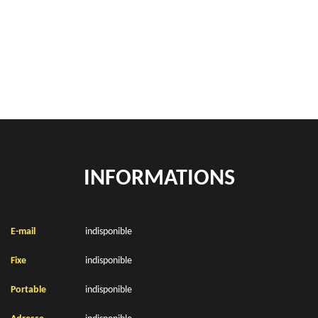
location de benne déchets verts Bourlon 62860
Location de bennes à gravats Bourlon 62860
INFORMATIONS
E-mail
indisponible
Fixe
indisponible
Portable
indisponible