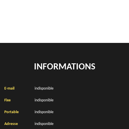
location de benne déchets verts Bours 62550
Location de bennes à gravats Bours 62550
INFORMATIONS
E-mail
indisponible
Fixe
indisponible
Portable
indisponible
Adresse
indisponible