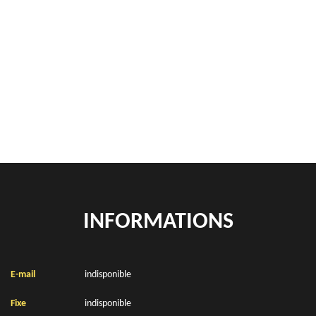
Démontage de hangars Beuvrequen 62250
Rachat de véhicules Beuvrequen 62250
location de benne déchets verts Beuvrequen 62250
Location de bennes à gravats Beuvrequen 62250
INFORMATIONS
E-mail
indisponible
Fixe
indisponible