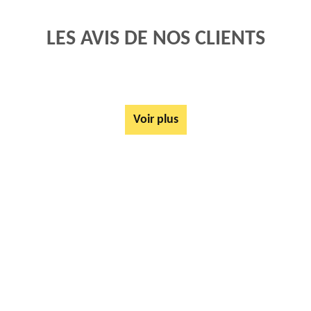
LES AVIS DE NOS CLIENTS
Voir plus
AUTRES SERVICES
Rachat ferrail et métaux Beuvrequen 62250
Mise à disposition de bennes Beuvrequen 62250
Tarif Location Benne Beuvrequen 62250
Location de benne Beuvrequen 62250