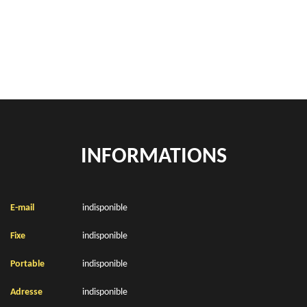
location de benne déchets verts Evin Malmaison 62141
Location de bennes à gravats Evin Malmaison 62141
INFORMATIONS
E-mail
indisponible
Fixe
indisponible
Portable
indisponible
Adresse
indisponible