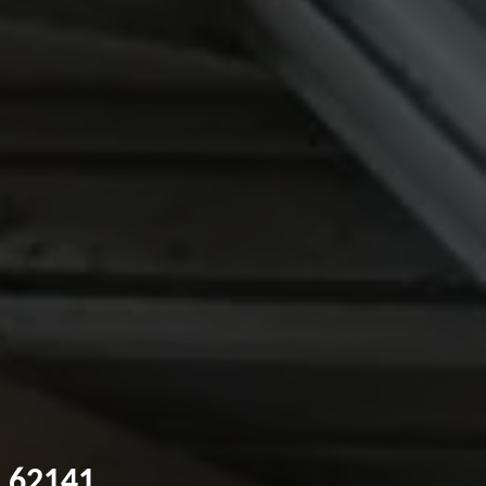
n 62141