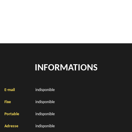
Rachat de véhicules Bleriot 62231
location de benne déchets verts Bleriot 62231
INFORMATIONS
E-mail
indisponible
Fixe
indisponible
Portable
indisponible
Adresse
indisponible